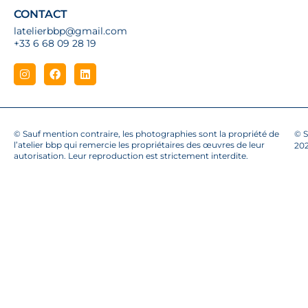
CONTACT
latelierbbp@gmail.com
+33 6 68 09 28 19
© Sauf mention contraire, les photographies sont la propriété de
© S
l’atelier bbp qui remercie les propriétaires des œuvres de leur
20
autorisation. Leur reproduction est strictement interdite.