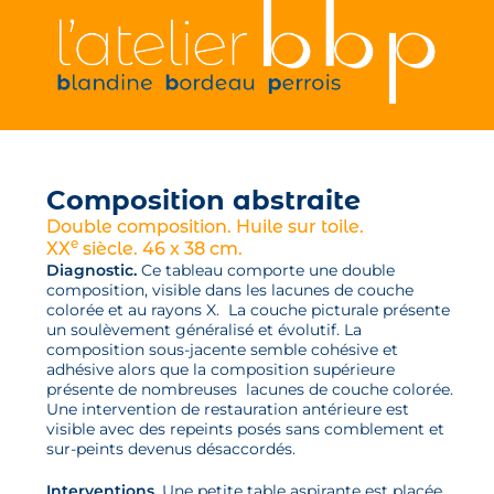
Composition abstraite
Double composition. Huile sur toile.
e
XX
siècle. 46 x 38 cm.​
Diagnostic.
Ce tableau comporte une double
composition, visible dans les lacunes de couche
colorée et au rayons X. La couche picturale présente
un soulèvement généralisé et évolutif. La
composition sous-jacente semble cohésive et
adhésive alors que la composition supérieure
présente de nombreuses lacunes de couche colorée.
Une intervention de restauration antérieure est
visible avec des repeints posés sans comblement et
sur-peints devenus désaccordés.
Interventions.
Une petite table aspirante est placée